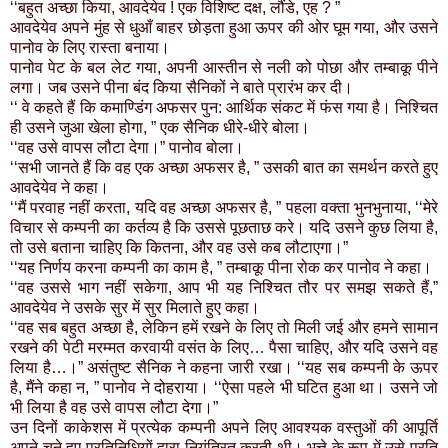
‘‘बहुत अच्छा किया, आवदेयेव ! एक विशिष्ट दक्ष, लौंडे, एह ? ”
आवदेयेव अपने मुंह से धुआँ बाहर छोड़ता हुआ ऊपर की ओर घूम गया, और उसने
पानोव के लिए रास्ता बनाया।
पानोव पेट के बल लेट गया, अपनी आस्तीन से नली को पोछा और तम्बाकू पीने
लगा। जब उसने पीना बंद किया सैनिकों ने बाते प्रारंभ कर दी।
‘‘ वे कहते हैं कि कमाण्डिंग अफसर पुन: आर्थिक संकट में फंस गया है। निश्चित
ही उसने जुआ खेला होगा, ” एक सैनिक धीरे-धीरे बोला।
‘‘वह उसे वापस लौटा देगा।” पानोव बोला।
‘‘सभी जानते हैं कि वह एक अच्छा अफसर है, ” उसकी बात का समर्थन करते हुए
आवदेयेव ने कहा।
‘‘मैं परवाह नहीं करता, यदि वह अच्छा अफसर है, ” पहला वक्ता भुनभुनाया, ‘‘मेरे
विचार से कम्पनी का कर्तव्य है कि उससे पूछताछ करे। यदि उसने कुछ लिया है,
तो उसे बताना चाहिए कि कितना, और वह उसे कब लौटाएगा।”
‘‘यह निर्णय करना कम्पनी का काम है, ” तम्बाकू पीना रोक कर पानोव ने कहा।
‘‘वह उससे भाग नहीं सकेगा, आप भी यह निश्चित तौर पर समझ सकते हैं,”
आवदेयेव ने उसके सुर में सुर मिलाते हुए कहा।
‘‘वह सब बहुत अच्छा है, लेकिन हमें रखने के लिए तो मिली जई और हमने सामान
रखने की पेटी मरम्मत करवायी वसंत के लिए… पैसा चाहिए, और यदि उसने वह
लिया है…।” असंतुष्ट सैनिक ने कहना जारी रखा। ‘‘यह सब कम्पनी के ऊपर
है, मैंने कहा न, ” पानोव ने दोहराया। ‘‘ऐसा पहले भी घटित हुआ था। उसने जो
भी लिया है वह उसे वापस लौटा देगा।”
उन दिनों काकेशस में प्रत्येक कम्पनी अपने लिए आवश्यक वस्तुओं की आपूर्ति
अपने चुने हुए प्रतिनिधियों द्वारा नियंत्रित करती थी। भत्ते के रूप में उसे प्रति