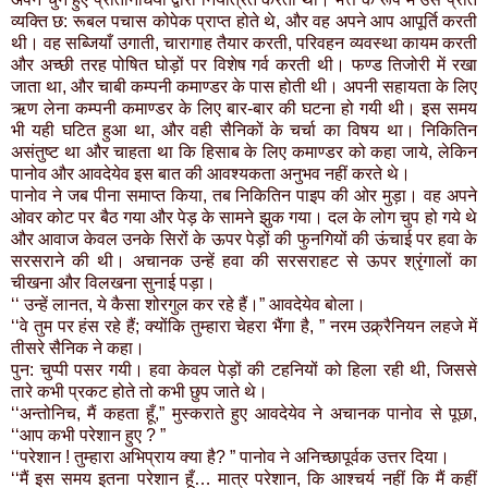
व्यक्ति छ: रूबल पचास कोपेक प्राप्त होते थे, और वह अपने आप आपूर्ति करती
थी। वह सब्जियाँ उगाती, चारागाह तैयार करती, परिवहन व्यवस्था कायम करती
और अच्छी तरह पोषित घोड़ों पर विशेष गर्व करती थी। फण्ड तिजोरी में रखा
जाता था, और चाबी कम्पनी कमाण्डर के पास होती थी। अपनी सहायता के लिए
ऋण लेना कम्पनी कमाण्डर के लिए बार-बार की घटना हो गयी थी। इस समय
भी यही घटित हुआ था, और वही सैनिकों के चर्चा का विषय था। निकितिन
असंतुष्ट था और चाहता था कि हिसाब के लिए कमाण्डर को कहा जाये, लेकिन
पानोव और आवदेयेव इस बात की आवश्यकता अनुभव नहीं करते थे।
पानोव ने जब पीना समाप्त किया, तब निकितिन पाइप की ओर मुड़ा। वह अपने
ओवर कोट पर बैठ गया और पेड़ के सामने झुक गया। दल के लोग चुप हो गये थे
और आवाज केवल उनके सिरों के ऊपर पेड़ों की फुनगियों की ऊंचाई पर हवा के
सरसराने की थी। अचानक उन्हें हवा की सरसराहट से ऊपर श्रृंगालों का
चीखना और विलखना सुनाई पड़ा।
‘‘ उन्हें लानत, ये कैसा शोरगुल कर रहे हैं।” आवदेयेव बोला।
‘‘वे तुम पर हंस रहे हैं; क्योंकि तुम्हारा चेहरा भैंगा है, ” नरम उक्र्रैनियन लहजे में
तीसरे सैनिक ने कहा।
पुन: चुप्पी पसर गयी। हवा केवल पेड़ों की टहनियों को हिला रही थी, जिससे
तारे कभी प्रकट होते तो कभी छुप जाते थे।
‘‘अन्तोनिच, मैं कहता हूँ,” मुस्कराते हुए आवदेयेव ने अचानक पानोव से पूछा,
‘‘आप कभी परेशान हुए ? ”
‘‘परेशान ! तुम्हारा अभिप्राय क्या है? ” पानोव ने अनिच्छापूर्वक उत्तर दिया।
‘‘मैं इस समय इतना परेशान हूँ… मात्र परेशान, कि आश्चर्य नहीं कि मैं कहीं