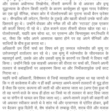
और उसका अधीनस्थ तिखोनोव, तीसरी कम्पनी के दो अफसर और द्वन्द्व
युद्धाभ्यास के दौरान किसी त्रुटि के कारण कार्यमुक्त हो चुका गारद रेजीमेण्ट
का एक पूर्व सैनिक, संचार कोर में पोल्तोरत्स्की का पुराना साथी बैरन फ्रेशर
था। सैण्डविच की लपेटन, सिगरेट के टुकड़े और खाली बोतलें उनके चारों ओर
छितराये हुए थे। उन्होंने वोदका और स्नैक ली थी और ‘स्टाउट‘ (एक प्रकार
की काली बियर) पी रहे थे। ढोल बजाने वाला तीसरी बोतल खोल रहा था।
पोल्तोरत्स्की, यद्यपि कम सोया था, पर प्रसन्न और चिन्तामुक्त मन:स्थिति में
था, जैसा कि सदैव अपने आसपास खतरा होने पर वह अपने सैनिकों और
साथियों के बीच हुआ करता था।
अधिकारी उन दिनों चर्चा का विषय बने हुए जनरल स्लेप्स्तोव की मृत्यु पर
उत्तेजनापूर्ण वार्तालाप कर रहे थे। उस मृत्यु में स्लेप्स्तोव के जीवनकाल के
महत्वपूर्ण क्षणों, उसके अंत और उसकी मृत्यु के कारणों पर किसी ने विचार नहीं
किया। उन्होंने सिर्फ़ एक साहसी अफसर की वीरता पर चर्चा की, जिसने अपनी
तलवार से कबाइलियों पर आक्रमण किया था और निर्भीकतापूर्वक उन्हें काट
गिराया था।
यद्यपि सभी अधिकारी, विशेषरूप से जिन्हें व्यावहारिक अनुभव था यह जानते थे
कि न तो काकेशस में और न हीं कहीं अन्यत्र आमने-सामने तलवारों से युद्ध होता
है जैसा कि प्राय: कल्पना की जाती थी और बताया जाता था (अगर ऐसा हुआ भी
तो वह भागने वाले के साथ ही होता था जिसे या तो तलवार से काट दिया जाता
था या संगीन से घायल कर दिया जाता था)। आपने-सामने लड़ने की कहानी को
जो अफसर स्वीकार करते थे वे शांत गर्व और प्रसन्नता से प्रेरित होकर, ड्र्मों
पर बैठकर कुछ दिलेरी से, शेष संकोच से तम्बाकू पीते, शराब पीते और मजाक