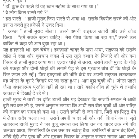
मुराद ने पूछा।
‘‘हाँ, कुछ देर पहले ही वह खान महोमा के साथ गया था।”
‘‘वे लोग किस रास्ते गये ?”
‘‘इस रास्ते।” हाजी मुराद जिस रास्ते से आया था, उसके विपरीत रास्ते की ओर
इशारा करते हुए हनेफी ने उत्तर दिया।
‘‘ अच्छा ” हाजी मुराद बोला। उसने अपनी राइफल उतारी और उसे लोड
किया। ‘‘हमें सतर्क रहना चाहिए। मेरा पीछा किया जा रहा था,” उसने उस
व्यक्ति से कहा जो आग बुझा रहा था।
यह हमज़ालो था, एक चेचेन। हमज़ालो चादर के पास आया, राइफल को उसके
खोल में रखा और चुपचाप जंगल में उस खुले स्थान के किनारे की ओर गया
जिधर से हाजी मुराद आया था। एल्दार घोड़े से उतरा, उसने हाजी मुराद के घोड़े
को पकड़ा और दोनों घोड़ों की लगामें पेड़ से इस प्रकार बांध दीं कि घोड़ों के
सिर ऊपर उठे रहें। फिर हमज़ालो की भांति कंधे पर अपनी राइफल लटकाकर
वह जंगल के दूसरे किनारे पर जा खड़ा हुआ। आग बुझ चुकी थी। जंगल पहले
जैसा अंधकारमय प्रतीत नहीं हो रहा था। तारे यद्यपि क्षीण हो चुके थे तथापि
आकाश में दिखाई दे रहे थे।
हाजी मुराद ने तारों पर दृष्टि डाली और यह देखकर कि सप्तर्षि-मण्डल ने आधी
दूरी तय कर ली है, उसने अनुमान लगाया कि आधी रात बीत चुकी थी और रात्रि
की नमाज का समय हो गया था। उसने हनेफी से जग मांगा, जिसे वह पिट्ठू बैग
में लेकर सदैव चलता था। उसने अपनी चादर ली और नदी किनारे गया। जूते
उतारकर हाजी मुराद ने जब वु़जू समाप्त कर लिया तब वह चादर तक नंगे पाँव
चलकर आया, पिण्डलियों के बल उस पर उकंड़ू बैठा, उंगलियों से कान बंद किये,
आँखें मूंदी और पूरब की ओर मुड़कर रिवाज के अनुसार सस्वर नमाज अदा करने