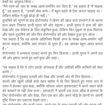
शब्दों का अनुवाद किया।
“मैनें स्वयं को जा़र के समक्ष आत्म-समर्पित कर दिया है,” वह कहता है “मैं चाहता
हूँ,” वह कहता है, ‘‘उनकी सेवा करूं। मैं बहुत पहले से ऐसा करना चाहता था।
लेकिन शमील ने मुझे छोड़ा ही नहीं।”
दुभाषिये को सुनने के बाद वोरोन्त्सोव ने हिरण की खाल वाले दस्ताने में से अपना
हाथ बाहर निकाल हाजी मुराद की ओर बढ़ाया। हाजी मुराद ने हाथ की ओर
देखा और एक सेकेण्ड के लिए संकुचित हुआ, लेकिन फिर दृढ़ता से हाथ मिलाया
और पहले दुभाषिये की ओर फिर वोरोन्त्सोव की ओर देखता हुआ पुन: बोला -
“वह कहता है कि वह आपके अतिरिक्त किसी अन्य के समक्ष आत्म-समर्पण नहीं
करना चाहता, क्योंकि आप सरदार के पुत्र हैं। वह आपका बहुत आदर करता
है।”
वोरोन्त्सोव ने धन्यवाद प्रकट करते हुए सिर हिलाया। हाजी मुराद ने अपने दल
की ओर इशारा करते हुए आगे कुछ और कहा।
“वह कहता है कि ये लोग उसके अंगरक्षक हैं और उसीकी भाँति रूसियों की सेवा
करेंगें।”
वोरोन्त्सोव ने मुड़कर उनकी ओर देखा और उनकी ओर भी सिर हिलाया।
काली और खुली आँखों वाले खान महोमा ने भी सिर हिलाते हुए स्पष्ट रूप से
उत्तर में हंसकर कुछ कहा, क्योंकि सांवला अवार मुसकराहट में अपने धवल दांतों
को चमकने से नहीं रोक पाया। हमज़ालो ने अपनी एक लाल आँख से क्षणभर के
लिए वोरोन्त्सोव की ओर देखा, फिर एक बार और अपने घोड़े के कानों पर अपनी
दृष्टि स्थिर कर एकटक देखने लगा।
जब वोरोन्त्सोव और हाजी मुराद, अपने दल के साथ छावनी की ओर वापस गये,