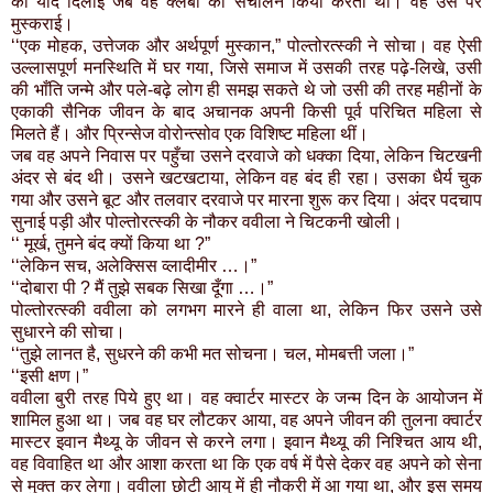
की याद दिलाई जब वह क्लबों का संचालन किया करता था। वह उस पर
मुस्कराई।
‘‘एक मोहक, उत्तेजक और अर्थपूर्ण मुस्कान,” पोल्तोरत्स्की ने सोचा। वह ऐसी
उल्लासपूर्ण मनस्थिति में घर गया, जिसे समाज में उसकी तरह पढ़े-लिखे, उसी
की भाँति जन्मे और पले-बढ़े लोग ही समझ सकते थे जो उसी की तरह महीनों के
एकाकी सैनिक जीवन के बाद अचानक अपनी किसी पूर्व परिचित महिला से
मिलते हैं। और प्रिन्सेज वोरोन्त्सोव एक विशिष्ट महिला थीं।
जब वह अपने निवास पर पहुँचा उसने दरवाजे को धक्का दिया, लेकिन चिटखनी
अंदर से बंद थी। उसने खटखटाया, लेकिन वह बंद ही रहा। उसका धैर्य चुक
गया और उसने बूट और तलवार दरवाजे पर मारना शुरू कर दिया। अंदर पदचाप
सुनाई पड़ी और पोल्तोरत्स्की के नौकर ववीला ने चिटकनी खोली।
‘‘ मूर्ख, तुमने बंद क्यों किया था ?”
‘‘लेकिन सच, अलेक्सिस व्लादीमीर …।”
‘‘दोबारा पी ? मैं तुझे सबक सिखा दूँगा …।”
पोल्तोरत्स्की ववीला को लगभग मारने ही वाला था, लेकिन फिर उसने उसे
सुधारने की सोचा।
‘‘तुझे लानत है, सुधरने की कभी मत सोचना। चल, मोमबत्ती जला।”
‘‘इसी क्षण।”
ववीला बुरी तरह पिये हुए था। वह क्वार्टर मास्टर के जन्म दिन के आयोजन में
शामिल हुआ था। जब वह घर लौटकर आया, वह अपने जीवन की तुलना क्वार्टर
मास्टर इवान मैथ्यू के जीवन से करने लगा। इवान मैथ्यू की निश्चित आय थी,
वह विवाहित था और आशा करता था कि एक वर्ष में पैसे देकर वह अपने को सेना
से मुक्त कर लेगा। ववीला छोटी आयु में ही नौकरी में आ गया था, और इस समय