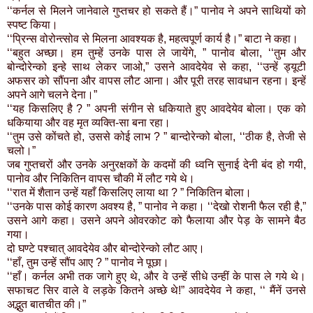
‘‘कर्नल से मिलने जानेवाले गुप्तचर हो सकते हैं।” पानोव ने अपने साथियों को
स्पष्ट किया।
‘‘प्रिन्स वोरोन्त्सोव से मिलना आवश्यक है, महत्वपूर्ण कार्य है।” बाटा ने कहा।
‘‘बहुत अच्छा। हम तुम्हें उनके पास ले जायेंगे, ” पानोव बोला, ‘‘तुम और
बोन्दोरेन्को इन्हे साथ लेकर जाओ,” उसने आवदेयेव से कहा, ‘‘उन्हें ड्यूटी
अफसर को सौंपना और वापस लौट आना। और पूरी तरह सावधान रहना। इन्हें
अपने आगे चलने देना।”
‘‘यह किसलिए है ? ” अपनी संगीन से धकियाते हुए आवदेयेव बोला। एक को
धकियाया और वह मृत व्यक्ति-सा बना रहा।
‘‘तुम उसे कोंचते हो, उससे कोई लाभ ? ” बान्दोरेन्को बोला, ‘‘ठीक है, तेजी से
चलो।”
जब गुप्तचरों और उनके अनुरक्षकों के कदमों की ध्वनि सुनाई देनी बंद हो गयी,
पानोव और निकितिन वापस चौकी में लौट गये थे।
‘‘रात में शैतान उन्हें यहाँ किसलिए लाया था ? ” निकितिन बोला।
‘‘उनके पास कोई कारण अवश्य है, ” पानोव ने कहा। ‘‘देखो रोशनी फैल रही है,”
उसने आगे कहा। उसने अपने ओवरकोट को फैलाया और पेड़ के सामने बैठ
गया।
दो घण्टे पश्चात् आवदेयेव और बोन्दोरेन्को लौट आए।
‘‘हाँ, तुम उन्हें सौंप आए ? ” पानोव ने पूछा।
‘‘हाँ। कर्नल अभी तक जागे हुए थे, और वे उन्हें सीधे उन्हीं के पास ले गये थे।
सफाचट सिर वाले वे लड़के कितने अच्छे थे!” आवदेयेव ने कहा, ‘‘ मैंनें उनसे
अद्भुत बातचीत की।”