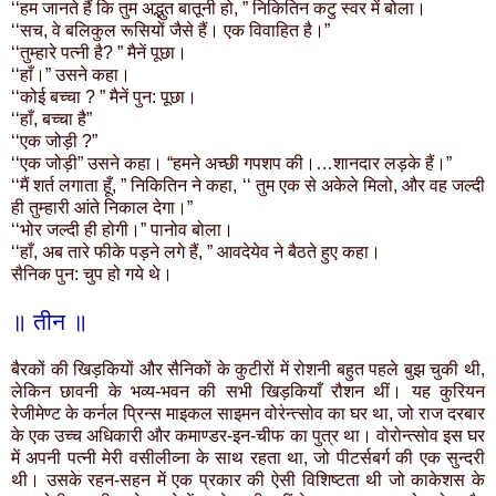
‘‘हम जानते हैं कि तुम अद्भुत बातूनी हो, ” निकितिन कटु स्वर में बोला।
‘‘सच, वे बलिकुल रूसियों जैसे हैं। एक विवाहित है।”
‘‘तुम्हारे पत्नी है? ” मैनें पूछा।
‘‘हाँ।” उसने कहा।
‘‘कोई बच्चा ? ” मैनें पुन: पूछा।
‘‘हाँ, बच्चा है”
‘‘एक जोड़ी ?”
‘‘एक जोड़ी” उसने कहा। “हमने अच्छी गपशप की।…शानदार लड़के हैं।”
‘‘मैं शर्त लगाता हूँ, ” निकितिन ने कहा, ‘‘ तुम एक से अकेले मिलो, और वह जल्दी
ही तुम्हारी आंते निकाल देगा।”
‘‘भोर जल्दी ही होगी।” पानोव बोला।
‘‘हाँ, अब तारे फीके पड़ने लगे हैं, ” आवदेयेव ने बैठते हुए कहा।
सैनिक पुन: चुप हो गये थे।
॥ तीन ॥
बैरकों की खिड़कियों और सैनिकों के कुटीरों में रोशनी बहुत पहले बुझ चुकी थी,
लेकिन छावनी के भव्य-भवन की सभी खिड़कियाँ रौशन थीं। यह कुरियन
रेजीमेण्ट के कर्नल प्रिन्स माइकल साइमन वोरेन्त्सोव का घर था, जो राज दरबार
के एक उच्च अधिकारी और कमाण्डर-इन-चीफ का पुत्र था। वोरोन्त्सोव इस घर
में अपनी पत्नी मेरी वसीलीव्ना के साथ रहता था, जो पीटर्सबर्ग की एक सुन्दरी
थी। उसके रहन-सहन में एक प्रकार की ऐसी विशिष्टता थी जो काकेशस के