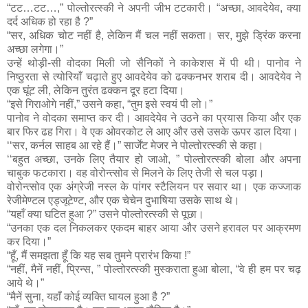
“टट…टट…,” पोल्तोरत्स्की ने अपनी जीभ टटकारी। “अच्छा, आवदेयेव, क्या
दर्द अधिक हो रहा है ?”
“सर, अधिक चोट नहीं है, लेकिन मैं चल नहीं सकता। सर, मुझे ड्रिंक करना
अच्छा लगेगा।”
उन्हें थोड़ी-सी वोदका मिली जो सैनिकों ने काकेशस में पी थी। पानोव ने
निष्ठुरता से त्योरियाँ चढ़ाते हुए आवदेयेव को ढक्कनभर शराब दी। आवदेयेव ने
एक घूंट ली, लेकिन तुरंत ढक्कन दूर हटा दिया।
“इसे गिराओगे नहीं,” उसने कहा, “तुम इसे स्वयं पी लो।”
पानोव ने वोदका समाप्त कर दी। आवदेयेव ने उठने का प्रयास किया और एक
बार फिर ढह गिरा। वे एक ओवरकोट ले आए और उसे उसके ऊपर डाल दिया।
‘‘सर, कर्नल साहब आ रहे हैं।” सार्जेंट मेजर ने पोल्तोरत्स्की से कहा।
‘‘बहुत अच्छा, उनके लिए तैयार हो जाओ, ” पोल्तोरत्स्की बोला और अपना
चाबुक फटकारा। वह वोरोन्त्सोव से मिलने के लिए तेजी से चल पड़ा।
वोरोन्त्सोव एक अंग्रेजी नस्ल के पांगर स्टैलियन पर सवार था। एक कज्जाक
रेजीमेण्टल एड्जूटेण्ट, और एक चेचेन दुभाषिया उसके साथ थे।
“यहाँ क्या घटित हुआ ?” उसने पोल्तोरत्स्की से पूछा।
“उनका एक दल निकलकर एकदम बाहर आया और उसने हरावल पर आक्रमण
कर दिया।”
“हूँ, मैं समझता हूँ कि यह सब तुमने प्रारंभ किया !”
“नहीं, मैनें नहीं, प्रिन्स, ” पोल्तोरत्स्की मुस्कराता हुआ बोला, “वे ही हम पर चढ़
आये थे।”
“मैनें सुना, यहाँ कोई व्यक्ति घायल हुआ है ?”