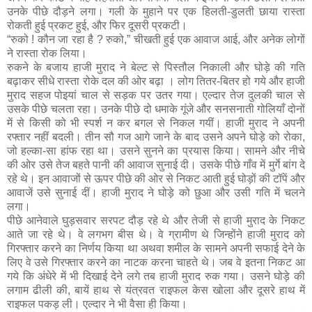
उनके पीछे दौड़ने लगा। गली के मुहाने पर एक हिलती-डुलती छाया रास्ता
रोकती हुई प्रकट हुई, और फिर दूसरी प्रकटी।
“रुको ! कौन जा रहा है ? रुको,” चीखती हुई एक आवाज आई, और अनेक लोगों
ने रास्ता रोक लिया।
रुकने के बजाय हाजी मुराद ने बेल्ट से पिस्तौल निकाली और घोड़े की गति
बढ़ाकर सीधे रास्ता रोके दल की ओर बढ़ा । लोग तितर-बितर हो गये और हाजी
मुराद सहज पोइयां चाल से सड़क पर उतर गया। एल्दार तेज दुलकी चाल से
उसके पीछे चलता रहा। उनके पीछे दो धमाके गूंजे और सनसनाती गोलियाँ दोनों
में से किसी को भी स्पर्श न कर बगल से निकल गयीं। हाजी मुराद ने अपनी
रफ्तार नहीं बदली। तीन सौ गज आगे जाने के बाद उसने अपने घोड़े को रोका,
जो हल्का-सा हांफ रहा था। उसने सुनने का प्रयास किया। सामने और नीचे
की ओर उसे तेज बहते पानी की आवाज सुनाई दी। उसके पीछे गाँव में मुर्गे बांग दे
रहे थे। इन आवाजों से ऊपर पीछे की ओर से निकट आती हुई घोड़ों की टॉपें और
आवाजें उसे सुनाई दीं। हाजी मुराद ने घोड़े को छुआ और उसी गति में चलने
लगा।
पीछे आनेवाले घुड़सवार सरपट दौड़ रहे थे और तेजी से हाजी मुराद के निकट
आते जा रहे थे। वे लगभग बीस थे। वे ग्रामीण थे जिन्होंने हाजी मुराद को
गिरफ्तार करने का निर्णय किया था अथवा शमील के सामने अपनी सफाई देने के
लिए वे उसे गिरफ्तार करने का नाटक करना चाहते थे। जब वे इतना निकट आ
गये कि अंधेरे में भी दिखाई देने लगे तब हाजी मुराद रुक गया। उसने घोड़े की
लगाम ढीली की, बायें हाथ से यंत्रवत राइफल केस खोला और दूसरे हाथ में
राइफल पकड़ ली। एल्दार ने भी वैसा ही किया।