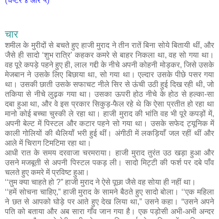
(चैप्टर ४ और ५)
चार
शमील के मुरीदों से बचते हुए हाजी मुराद ने तीन रातें बिना सोये बितायी थीं, और
जैसे ही सादो ‘शुभ रात्रि’ कहकर कमरे से बाहर निकला था, वह सो गया था।
वह पूरे कपड़े पहने हुए ही, लाल गद्दी के नीचे अपनी कोहनी मोड़कर, जिसे उसके
मेजबान ने उसके लिए बिछाया था, सो गया था। एल्दार उसके पीछे पसर गया
था। उसकी छाती उसके सफाचट नीले सिर से ऊंची उठी हुई दिख रही थी, जो
तकिया से नीचे लुढ़क गया था। उसका ऊपरी होठ नीचे के होठ से हल्का-सा
दबा हुआ था, और वे इस प्रकार सिकुड़-फैल रहे थे कि ऐसा प्रतीत हो रहा था
मानो कोई बच्चा चुस्की ले रहा था। हाजी मुराद की भांति वह भी पूरे कपड़ों में,
अपनी बेल्ट में पिस्टल और कटार पहने सो गया था। उसके सफेद ट्यूनिक में
काली गोलियों की थैलियॉं भरी हुई थीं। अंगीठी में लकड़ियाँ जल रहीं थीं और
आले में चिराग टिमटिमा रहा था।
आधी रात के समय दरवाजा चरमराया। हाजी मुराद तुरंत उठ खड़ा हुआ और
उसने मजबूती से अपनी पिस्टल पकड़ ली। सादो मिट्टी की फर्श पर दबे पाँव
चलते हुए कमरे में प्रविष्ट हुआ।
‘‘तुम क्या चाहते हो ?” हाजी मुराद ने ऐसे पूछा जैसे वह सोया ही नहीं था।
‘‘हमें सोचना चाहिए,” हाजी मुराद के सामने बैठते हुए सादो बोला। ‘‘एक महिला
ने छत से आपको घोड़े पर आते हुए देख लिया था,” उसने कहा। “उसने अपने
पति को बताया और अब सारा गाँव जान गया है। एक पड़ोसी अभी-अभी अन्दर