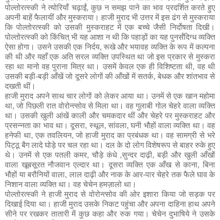
पोल्तोरत्स्की ने त्योरियॉं चढ़ाईं, कुछ न समझ पाने का भाव प्रदर्शित करते हुए
अपनी बाहें फैलायीं और मुस्कराया। हाजी मुराद भी उत्तर में इस ढंग से मुस्कराया
कि पोल्तोरत्स्की को उसकी मुस्कराहट में एक बच्चे जैसी निर्दोषता दिखी।
पोल्तोरत्स्की को किंचित् भी यह आशा न थी कि पहाड़ों का यह पुनर्संदिग्ध व्यक्ति
ऐसा होगा। उसने उसकी एक निर्दय, रूखे और भयावह व्यक्ति के रूप में कल्पना
की थी और यहाँ एक अति सरल व्यक्ति उपस्थित था जो इस प्रकार से मुस्करा
रहा था मानो वह पुराना मित्र था। उसमें केवल एक ही विशिष्टता थी, वह थी
उसकी बड़ी-बड़ी आँखें जो दूसरे लोगों की आँखों में सतर्क, बेधक और शांतभाव से
दखती थीं।
हाजी मुराद अपने साथ चार लोगों को लेकर आया था। उनमें से एक खान महोमा
था, जो पिछली रात वोरोन्त्सोव से मिला था। वह गुलाबी गोल चेहरे वाला व्यक्ति
था। उसकी खुली आंखें काली और चमकदार थीं और चेहरे पर मुस्कराहट और
प्रसन्नता का भाव था। दूसरा, स्थूल, सांवला, घनी भौहों वाला व्यक्ति था। वह
हनेफी था, एक तवलियन, जो हाजी मुराद का प्रबंधक था। वह सामग्री से भरे
पिट्ठू बैग लादे घोड़े पर चल रहा था। दल के दो लोग विशेषरूप से बाहर रुके हुए
थे। उनमें से एक पतली कमर, चौड़े कंधे ,सुन्दर दाढ़ी, बड़ी और खुली आँखों
वाला खूबसूरत नौजवान एल्दार था। दूसरा व्यक्ति एक आँख से काना, बिना
भौहों या बरौनियों वाला, लाल दाढ़ी और नाक के आर-पार चेहरे तक फैले घाव के
निशान वाला व्यक्ति था। वह चेचेन हमज़ालो था।
पोल्तोरत्स्की ने हाजी मुराद से वोरोन्त्सोव की ओर इशारा किया जो सड़क पर
दिखाई दिया था। हाजी मुराद उसके निकट पहुंचा और अपना दाहिना हाथ अपने
सीने पर रखकर तातारी में कुछ कहा और रुक गया। चेचेन दुभाषिये ने उसके