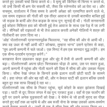
करते हुए उसकी चर्चा किया करते थे। वे मृत्यु की किंचित भी चिन्ता न करते थे,
जो उन्हें किसी भी क्षण घेर सकती थी, जैसा कि स्लेप्स्तोव को आ घेरा था। और
सचमुच, वार्तालाप में जिस समय वे अपनी अपेक्षा को प्रमाणित करने वाले थे,
उस समय राइफल की गोली की एक तीव्र आवाज से उनकी बातचीत बाधित हुई
जो सड़क के बायीं ओर तेज कड़क के साथ पुन: सुनाई दी थी। गोली सनसनाती
हुई कोहरा मिश्रित हवा को चीरती हुई तेज आवाज के साथ एक पेड़ में जा लगी
थी। सैनिकों की राइफलों से भी तेज आवाज करती अनेकों गोलियों ने शत्रु की
गोलीबारी का उत्तर दिया था।
‘ओह’ पोल्तोरत्स्की प्रसन्नतापूर्वक चिल्लाया, ‘‘वह सीमा की ओर से आयी थी।
क्या वह उधर से नहीं आयी थी? कोस्त्या, तुम्हारा भाग्य” उसने फ्रेशर से कहा,
“तुम अपनी कम्पनी में चले जाओ। एक मिनट में हम एक शानदार युद्ध लड़ेंगे। हम
एक सैन्य-प्रदर्शन प्रस्तुत करेगें।”
बरखास्त बैरन उछलकर खड़ा हुआ और धुंए में तेजी से अपनी कम्पनी की ओर
बढ़ा। पोल्तोरत्स्की अपना छोटा चित्तकबरा घोड़ा ले आया, उस पर सवार हुआ,
अपनी कम्पनी में पहुंचा और गोली चलने की दिशा में सीमा की ओर उसका नेतृत्व
किया। सीमा रेखा जंगल के किनारे हल्के ढलान वाली छोटी घाटी के सामने
थी। हवा जंगल की ओर बह रही थी, और न केवल घाटी की ढलान बल्कि उससे
बहुत दूर तक साफ दिखाई दे रहा था।
पोल्तोरत्स्की जब सीमा के निकट पहुंचा, सूर्य कोहरे के बाहर झांकता दिखाई
पड़ा। घाटी से दूर; विरल जंगल में वह पुन: प्रकट हुआ। वहाँ से एक फर्लांग की
दूरी पर उसने अनेक घुड़सवारों को देखा। वे चेचेन थे जो हाजी मुराद का पीछा
करते हुए वहाँ तक आ पहंचे थे और अब रूसी सेना के समक्ष उसको आत्म-समर्पण
करते देखना चाहते थे। उनमें से एक ने सीमा रेखा की ओर फायर किया था।