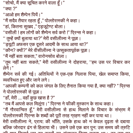
‘‘सोचो, मैं क्या सूचित करने वाला हूँ।”
‘‘क्या ?”
‘‘आओ हम शैम्पेन पियें।”
‘‘मैं सदैव तैयार रहता हूँ ,” पोल्तोरत्स्की ने कहा।
‘‘हां, कितना सुखद ,” एड्जूटेण्ट बोला।
‘‘वसीली ! हम लोगों को शैम्पेन सर्व करो !” प्रिन्स ने कहा।
‘‘ तुम्हें क्यों बुलाया था?” मेरी वसीलीव्ना ने पूछा।
‘‘ड्यूटी अफसर एक दूसरे आदमी के साथ आया था?”
‘‘कौन? क्यों?” मेरे वीसीलीव्ना ने उत्सुकतापूर्वक पूछा।
‘‘मैं नहीं बता सकता,” वारोन्त्सोव बोला।
‘‘तुम नहीं बता सकते,” मेरी वसीलीव्ना ने दोहराया, ‘‘हम उस पर विचार कर
लेगें।”
शैम्पेन सर्व की गई। अतिथियों ने एक-एक गिलास पिया, खेल समाप्त किया,
व्यवस्थित हुए और जाने लगे।
‘‘आपकी कम्पनी को कल जंगल के लिए तैनात किया गया है, क्या नहीं? ” प्रिन्स
ने पोल्तोरत्स्की से पूछा।
‘‘हाँ, मेरी ... वहाँ कुछ खास है ?”
‘‘तब मैं आपसे कल मिलूंगा।” प्रिन्स ने फीकी मुस्कान के साथ कहा।
‘‘मैं गौरवान्वित हूँ,” मेरी वसीलीव्ना से हाथ मिलाने के विचार के संभ्रम में
पोल्तोरत्स्की प्रिन्स के शब्दों को पूरी तरह ग्रहण नहीं कर पाया था।
मेरी वसीलीव्ना ने, प्राय: की भाँति, उसके हाथ को न केवल दृढ़ता से दबाया
बल्कि जोरदार ढंग से हिलाया भी। उसने उसे एक बार पुन: उस समय की त्रुटि