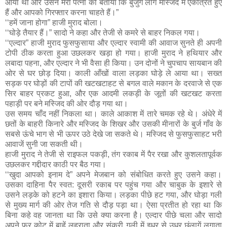
आया था और उसने मेरी पत्नी को बताया कि बुजुर्ग लोग मस्जिद में एकत्रित हुए
हैं और आपको गिरफ्तार करना चाहते हैं।”
‘‘हमें जाना होगा” हाजी मुराद बोला।
‘‘घोड़े तैयार हैं।” सादो ने कहा और तेजी से कमरे से बाहर निकल गया।
‘‘एल्दार” हाजी मुराद फुसफुसाया और एल्दार स्वामी की आवाज सुनते ही अपनी
टोपी ठीक करता हुआ उछलकर खड़ा हो गया। हाजी मुराद ने हथियार और
लबादा पहना, और एल्दार ने भी वैसा ही किया। उन दोनों ने चुपचाप सायबान की
ओर से घर छोड़ दिया। काली आँखों वाला लड़का घोड़े ले आया था। सख्त
सड़क पर घोड़ों की टापों की खटखटाहट से बगल वाले मकान के दरवाजे से एक
सिर बाहर प्रकट हुआ, और एक आदमी लकड़ी के जूतों की खटखट करता
पहाड़ी पर बने मस्जिद की ओर दौड़ गया था।
उस समय चाँद नहीं निकला था। काले आकाश में तारे चमक रहे थे। अंधेरे में
छतों के बाहरी किनारे और मस्जिद के शिखर और उसकी मीनारों के बुर्ज गाँव के
सबसे ऊंचे भाग से भी ऊपर उठे देखे जा सकते थे। मस्जिद से फुसफुसाहट भरी
आवाजें सुनी जा सकती थी।
हाजी मुराद ने तेजी से राइफल पकड़ी, तंग रकाब में पैर रखा और कुशलतापूर्वक
उछलकर गद्दीदार काठी पर बैठ गया।
‘‘खुदा आपको इनाम दे” अपने मेजबान को संबोधित करते हुए उसने कहा।
उसका दाहिना पैर स्वत: दूसरी रकाब पर पहुंच गया और चाबुक के इशारे से
उसने लड़के को हटने का इशारा किया। लड़का पीछे हट गया, और घोड़ा गली
से मुख्य मार्ग की ओर तेज गति से दौड़ पड़ा था। ऐसा प्रतीत हो रहा था कि
बिना कहे वह जानता था कि उसे क्या करना है। एल्दार पीछे चला और सादो
अपने फर कोट में बाहें लहराता और संकरी गली में इधर से उधर छंलागें लगाता