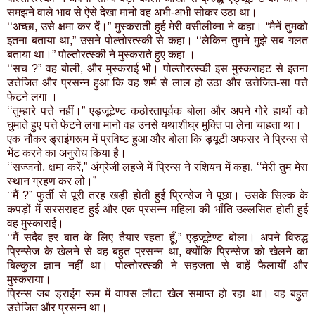
समझने वाले भाव से ऐसे देखा मानो वह अभी-अभी सोकर उठा था।
‘‘अच्छा, उसे क्षमा कर दें।” मुस्कराती हुर्ह मेरी वसीलीव्ना ने कहा। “मैनें तुमको
इतना बताया था,” उसने पोल्तोरत्स्की से कहा। ‘‘लेकिन तुमने मुझे सब गलत
बताया था।” पोल्तोरत्स्की ने मुस्कराते हुए कहा ।
‘‘सच ?” वह बोली, और मुस्कराई भी। पोल्तोरत्स्की इस मुस्कराहट से इतना
उत्तेजित और प्रसन्न हुआ कि वह शर्म से लाल हो उठा और उत्तेजित-सा पत्ते
फेटने लगा ।
‘‘तुम्हारे पत्ते नहीं।” एड्जूटेण्ट कठोरतापूर्वक बोला और अपने गोरे हाथों को
घुमाते हुए पत्ते फेटने लगा मानो वह उनसे यथाशीघ्र मुक्ति पा लेना चाहता था।
एक नौकर ड्राइंगरूम में प्रविष्ट हुआ और बोला कि ड्यूटी अफसर ने प्रिन्स से
भेंट करने का अनुरोध किया है।
‘‘सज्जनों, क्षमा करें,” अंग्रेजी लहजे में प्रिन्स ने रशियन में कहा, ‘‘मेरी तुम मेरा
स्थान ग्रहण कर लो।”
‘‘मैं ?” फुर्ती से पूरी तरह खड़ी होती हुई प्रिन्सेज ने पूछा। उसके सिल्क के
कपड़ों में सरसराहट हुई और एक प्रसन्न महिला की भाँति उल्लसित होती हुई
वह मुस्काराई।
‘‘मैं सदैव हर बात के लिए तैयार रहता हूँ,” एड्जूटेण्ट बोला। अपने विरुद्ध
प्रिन्सेज के खेलने से वह बहुत प्रसन्न था, क्योंकि प्रिन्सेज को खेलने का
बिल्कुल ज्ञान नहीं था। पोल्तोरत्स्की ने सहजता से बाहें फैलायीं और
मुस्कराया।
प्रिन्स जब ड्राइंग रूम में वापस लौटा खेल समाप्त हो रहा था। वह बहुत
उत्तेजित और प्रसन्न था।