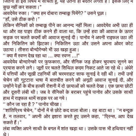
जितना ही इस विषय में सोचता हूँ, यह उतना ही बदतर लगता है। इसके लिए मैं
कुछ नहीं कर सकता।”
आवदेयेव रुका। ‘‘क्या हम दोबारा तम्बाकू पियेंगे? ” उसने पूछा।
‘‘हाँ, उसे ठीक करो।”
लेकिन सैनिकों को तम्बाकू पीने का आनन्द नहीं मिला। आवदेयेव अभी उठा ही
था और वह पाइप ठीक करने ही वाला था, कि उन्हें हवा की आवाज के ऊपर
सड़क पर चलते कदमों की आवाज सुनाई दी। पानोव ने अपनी राइफल उठा ली
और निकितिन को झिटका। निकितिन उठा और उसने अपना ओवर कोट
उठाया। तीसरा बोन्दोरेन्को भी उठ खड़ा हुआ।
‘‘ क्या मैं स्वप्न देख रहा था … क्या स्वप्न …!”
आवदेयेव बोन्दारेन्को पर फुफकारा, और सैनिक जड़ होकर चुपचाप सुनने का
प्रयास करने लगे। जूतों पर चलते शिथिल कदम निकट आते जा रहे थे। अंधेरे
में पत्तियों और सूखी टहनियों की चरमराहट साफ सुनाई दे रही थी। तभी उन्हें
चेचेन की गुट्टारा भाषा में बातचीत करने की अनूठी आवाज सुनाई दी, और
उन्होंने पेड़ों के बीच हल्की रोशनी में दो छायाओं को चलते देखा। एक छाया छोटी
और दूसरी लंबी थी। जब वे सैनिकों के बराबर पहुंचे पानोव और उसके साथी
हाथ में राइफल थामें सड़क पर आ गये।
‘‘ कौन जा रहा है ? ” पानोव चीखा।
‘‘शांतिप्रिय चेचेन, ” दोनों में से छोटे कद वाला बोला। वह बाटा था। ‘‘न बन्दूक
है, न तलवार, ” अपनी ओर इशारा करते हुए उसने कहा, ‘‘प्रिन्स, आप देख
सकते हैं।”
लंबा व्यक्ति अपने साथी के बगल में शांत खड़ा था। उसके पास भी हथियार नहीं
थे।