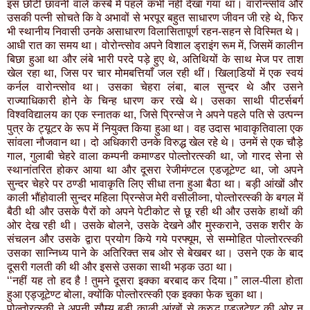
इस छोटी छावनी वाले कस्बे में पहले कभी नहीं देखा गया था। वारोन्त्सोव और
उसकी पत्नी सोचते कि वे अभावों से भरपूर बहुत साधारण जीवन जी रहे थे, फिर
भी स्थानीय निवासी उनके असाधारण विलासितापूर्ण रहन-सहन से विस्मित थे।
आधी रात का समय था। वोरोन्त्सोव अपने विशाल ड्राइंग रूम में, जिसमें कालीन
बिछा हुआ था और लंबे भारी परदे पड़े हुए थे, अतिथियों के साथ मेज पर ताश
खेल रहा था, जिस पर चार मोमबत्तियाँ जल रही थीं। खिलाडि़यों में एक स्वयं
कर्नल वारोन्त्सोव था। उसका चेहरा लंबा, बाल सुन्दर थे और उसने
राज्याधिकारी होने के चिन्ह धारण कर रखे थे। उसका साथी पीटर्सबर्ग
विश्वविद्यालय का एक स्नातक था, जिसे प्रिन्सेज ने अपने पहले पति से उत्पन्न
पुत्र के ट्यूटर के रूप में नियुक्त किया हुआ था। वह उदास भावाकृतिवाला एक
सांवला नौजवान था। दो अधिकारी उनके विरुद्ध खेल रहे थे। उनमें से एक चौड़े
गाल, गुलाबी चेहरे वाला कम्पनी कमाण्डर पोल्तोरत्स्की था, जो गारद सेना से
स्थानांतरित होकर आया था और दूसरा रेजीमंण्टल एडजूटेण्ट था, जो अपने
सुन्दर चेहरे पर ठण्डी भावाकृति लिए सीधा तना हुआ बैठा था। बड़ी आंखों और
काली भौंहोवाली सुन्दर महिला प्रिन्सेज मेरी वसीलीव्ना, पोल्तोरत्स्की के बगल में
बैठी थी और उसके पैरों को अपने पेटीकोट से छू रही थी और उसके हाथों की
ओर देख रही थी। उसके बोलने, उसके देखने और मुस्कराने, उसक शरीर के
संचलन और उसके द्वारा प्रयोग किये गये परफ्यूम, से सम्मोहित पोल्तोरत्स्की
उसका सान्निध्य पाने के अतिरिक्त सब ओर से बेखबर था। उसने एक के बाद
दूसरी गलती की थी और इससे उसका साथी भड़क उठा था।
‘‘नहीं यह तो हद है ! तुमने दूसरा इक्का बरबाद कर दिया।” लाल-पीला होता
हुआ एड्जूटेण्ट बोला, क्योंकि पोल्तोरत्स्की एक इक्का फेक चुका था।
पोल्तोरत्स्की ने अपनी सौम्य बड़ी काली आंखों से क्रुद्ध एड्जूटेण्ट की ओर न