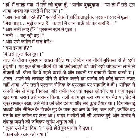
‘‘हाँ, मैं समझ गया, मैं उसे खो चुका हूँ, ” पानोव बुदबुदाया। “या तो मैं उसे भूल
आया अथवा वह रास्ते में गिर गया।”
‘‘आप क्या खोज रहे हैं? ” एक सैनिक ने हार्दिकतापूर्वक, प्रसन्न स्वर में पूछा।
‘‘मेरा पाइप… मुझे लानत है। काश ! मैं जान पाऊँ कि वह कहाँ है।! ”
‘‘आप नली लाए हैं? ” प्रसन्न स्वर ने पूछा ।
‘‘नली … यह रही वह।”
‘‘आप उसे जमीन में गाड़ देगें? ”
‘‘क्या इरादा है? ”
“मैं उसे तुरंत बैठा दूंगा।”
गश्त के दौरान धूम्रपान सख्त वर्जित था, लेकिन यह चौकी मुश्किल से ही छुपी
हुई थी। यह एक सीमा-चौकी थी जो कबीलाइयों को चोरी-छुपे तोपखाना लाने से
रोकती थी, जैसा कि वे पहले करते थे और छावनी पर बमबारी किया करते थे।
अंतत: अपने को तम्बाकू पीने से वंचित करने का पानोव को कोई कारण नजर
नहीं आया, और उसने प्रसन्न सैनिक के प्रस्ताव पर सहमति दे दी। सैनिक ने
अपनी जेब से चाकू निकाला और जमीन पर एक गड्ढा खोदने लगा। जब गड्ढा
खुद गया, उसने उसे बराबर किया, नली का पाइप उस स्थान पर बैठाया, छेद में
कुछ तम्बाकू रखा, उसे नीचे की ओर दबाया और सब कुछ तैयार था। दियासलाई
धधकी और सैनिक के पिचके मुंह के पास एक क्षण के लिए जल उठी, क्योंकि वह
पेट के बल जमीन पर लेटा था। पाइप में सीटी की-सी आवाज हुई, और पानोव ने
तंबाकू जलने की रुचिकर सुगंध अनुभव की।
‘‘तुमने उसे बैठा दिया ? ” खड़े होते हुए पानोव ने पूछा।
‘‘काम ठीक ठाक हो गया।”