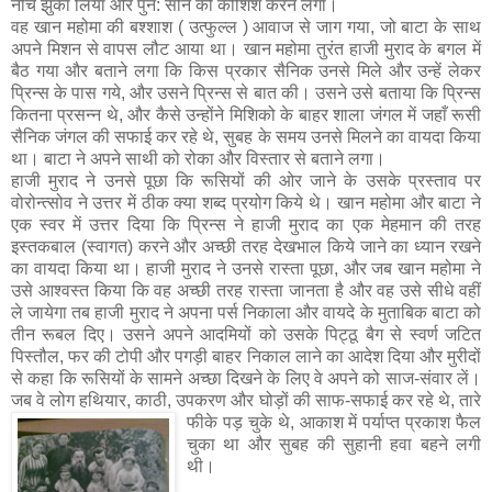
नीचे झुका लिया और पुन: सोने की कोशिश करने लगा।
वह खान महोमा की बश्शाश ( उत्फुल्ल ) आवाज से जाग गया, जो बाटा के साथ
अपने मिशन से वापस लौट आया था। खान महोमा तुरंत हाजी मुराद के बगल में
बैठ गया और बताने लगा कि किस प्रकार सैनिक उनसे मिले और उन्हें लेकर
प्रिन्स के पास गये, और उसने प्रिन्स से बात की। उसने उसे बताया कि प्रिन्स
कितना प्रसन्न थे, और कैसे उन्होंने मिशिको के बाहर शाला जंगल में जहाँ रूसी
सैनिक जंगल की सफाई कर रहे थे, सुबह के समय उनसे मिलने का वायदा किया
था। बाटा ने अपने साथी को रोका और विस्तार से बताने लगा।
हाजी मुराद ने उनसे पूछा कि रूसियों की ओर जाने के उसके प्रस्ताव पर
वोरोन्त्सोव ने उत्तर में ठीक क्या शब्द प्रयोग किये थे। खान महोमा और बाटा ने
एक स्वर में उत्तर दिया कि प्रिन्स ने हाजी मुराद का एक मेहमान की तरह
इस्तकबाल (स्वागत) करने और अच्छी तरह देखभाल किये जाने का ध्यान रखने
का वायदा किया था। हाजी मुराद ने उनसे रास्ता पूछा, और जब खान महोमा ने
उसे आश्वस्त किया कि वह अच्छी तरह रास्ता जानता है और वह उसे सीधे वहीं
ले जायेगा तब हाजी मुराद ने अपना पर्स निकाला और वायदे के मुताबिक बाटा को
तीन रूबल दिए। उसने अपने आदमियों को उसके पिट्ठू बैग से स्वर्ण जटित
पिस्तौल, फर की टोपी और पगड़ी बाहर निकाल लाने का आदेश दिया और मुरीदों
से कहा कि रूसियों के सामने अच्छा दिखने के लिए वे अपने को साज-संवार लें।
जब वे लोग हथियार, काठी, उपकरण और घोड़ों की साफ-सफाई कर रहे थे, तारे
फीके पड़ चुके थे, आकाश में पर्याप्त प्र
काश फैल
चुका था और सुबह की सुहानी हवा बहने लगी
थी।