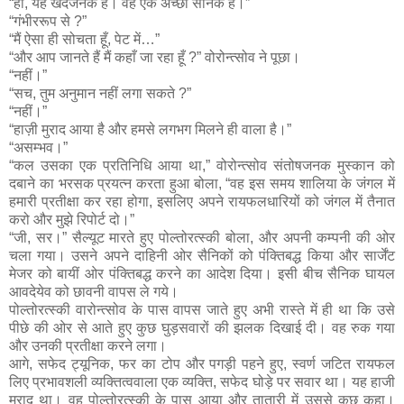
“हाँ, यह खेदजनक है। वह एक अच्छा सैनिक है।”
“गंभीररूप से ?”
“मैं ऐसा ही सोचता हूँ, पेट में…”
“और आप जानते हैं मैं कहाँ जा रहा हूँ ?” वोरोन्त्सोव ने पूछा।
“नहीं।”
“सच, तुम अनुमान नहीं लगा सकते ?”
“नहीं।”
“हाज़ी मुराद आया है और हमसे लगभग मिलने ही वाला है।”
“असम्भव।”
“कल उसका एक प्रतिनिधि आया था,” वोरोन्त्सोव संतोषजनक मुस्कान को
दबाने का भरसक प्रयत्न करता हुआ बोला, “वह इस समय शालिया के जंगल में
हमारी प्रतीक्षा कर रहा होगा, इसलिए अपने रायफलधारियों को जंगल में तैनात
करो और मुझे रिपोर्ट दो।”
“जी, सर।” सैल्यूट मारते हुए पोल्तोरत्स्की बोला, और अपनी कम्पनी की ओर
चला गया। उसने अपने दाहिनी ओर सैनिकों को पंक्तिबद्ध किया और सार्जेंट
मेजर को बायीं ओर पंक्तिबद्ध करने का आदेश दिया। इसी बीच सैनिक घायल
आवदेयेव को छावनी वापस ले गये।
पोल्तोरत्स्की वारोन्त्सोव के पास वापस जाते हुए अभी रास्ते में ही था कि उसे
पीछे की ओर से आते हुए कुछ घुड़सवारों की झलक दिखाई दी। वह रुक गया
और उनकी प्रतीक्षा करने लगा।
आगे, सफेद ट्यूनिक, फर का टोप और पगड़ी पहने हुए, स्वर्ण जटित रायफल
लिए प्रभावशली व्यक्तित्ववाला एक व्यक्ति, सफेद घोड़े पर सवार था। यह हाजी
मुराद था। वह पोल्तोरत्स्की के पास आया और तातारी में उससे कुछ कहा।