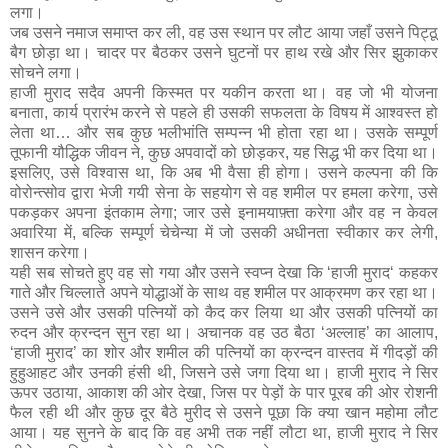
लगा।
जब उसने नमाज समाप्त कर ली, वह उस स्थान पर लौट आया जहाँ उसने पिट्ठू
बैग छोड़ा था। चादर पर बैठकर उसने घुटनों पर हाथ रखे और सिर झुकाकर
सोचने लगा।
हाजी मुराद सदैव अपनी किस्मत पर यकीन करता था। वह जो भी योजना
बनाता, कार्य प्रारंभ करने से पहले ही उसकी सफलता के विषय में आश्वस्त हो
लेता था… और सब कुछ भलीभांति सम्पन्न भी होता रहा था। उसके सम्पूर्ण
तूफानी यौद्धिक जीवन ने, कुछ अपवादों को छोड़कर, यह सिद्ध भी कर दिया था।
इसलिए, उसे विश्वास था, कि अब भी वैसा ही होगा। उसने कल्पना की कि
वोरोन्त्सोव द्वारा भेजी गयी सेना के सहयोग से वह शमील पर हमला करेगा, उसे
पकड़कर अपना इंतकाम लेगा; जार उसे इनामयाफ़्ता करेगा और वह न केवल
अवारिया में, बल्कि सम्पूर्ण चेचेन्या में जो उसकी अधीनता स्वीकार कर लेगी,
शासन करेगा।
यही सब सोचते हुए वह सो गया और उसने स्वप्न देखा कि ‘हाजी मुराद‘ कहकर
गाते और चिल्लाते अपने योद्धाओं के साथ वह शमील पर आक्रमण कर रहा था।
उसने उसे और उसकी पत्नियों को कैद कर लिया था और उसकी पत्नियों का
रुदन और क्रन्दन सुन रहा था। अचानक वह उठ बैठा ‘अल्लाह’ का आलाप,
‘हाजी मुराद’ का शोर और शमील की पत्नियों का क्रन्दन वास्तव में गीदड़ों की
हुहुआहट और उनकी हंसी थी, जिसने उसे जगा दिया था। हाजी मुराद ने सिर
ऊपर उठाया, आकाश की ओर देखा, जिस पर पेड़ों के पार पूरब की ओर रोशनी
फैल रही थी और कुछ दूर बैठे मुरीद से उसने पूछा कि क्या खान महोमा लौट
आया। यह सुनने के बाद कि वह अभी तक नहीं लौटा था, हाजी मुराद ने सिर